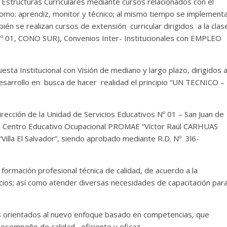
 Estructuras Curriculares mediante cursos relacionados con el
omo: aprendiz, monitor y técnico; al mismo tiempo se implement
bién se realizan cursos de extensión curricular dirigidos a la clas
 Nº 01, CONO SUR), Convenios Inter- Institucionales con EMPLEO
esta Institucional con Visión de mediano y largo plazo, dirigidos 
Desarrollo en busca de hacer realidad el principio “UN TECNICO –
rección de la Unidad de Servicios Educativos Nº 01 – San Juan de
de Centro Educativo Ocupacional PROMAE “Víctor Raúl CARHUAS
lla El Salvador”, siendo aprobado mediante R.D. Nº 3l6-
formación profesional técnica de calidad, de acuerdo a la
cios; así como atender diversas necesidades de capacitación par
s orientados al nuevo enfoque basado en competencias, que
esempeño de calidad, eficiente y eficaz.