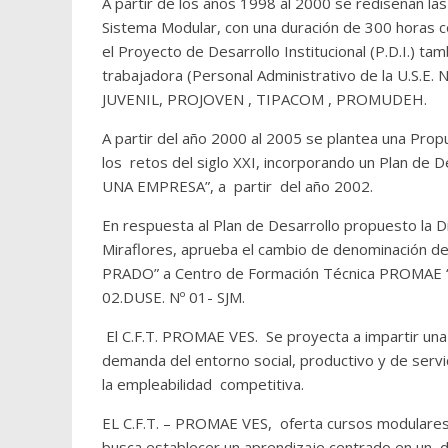
A partir de los años 1998 al 2000 se rediseñan las
Sistema Modular, con una duración de 300 horas c
el Proyecto de Desarrollo Institucional (P.D.I.) tam
trabajadora (Personal Administrativo de la U.S.E.
JUVENIL, PROJOVEN , TIPACOM , PROMUDEH.
A partir del año 2000 al 2005 se plantea una Propu
los retos del siglo XXI, incorporando un Plan de 
UNA EMPRESA”, a partir del año 2002.
En respuesta al Plan de Desarrollo propuesto la Di
Miraflores, aprueba el cambio de denominación 
PRADO” a Centro de Formación Técnica PROMAE “Vi
02.DUSE. Nº 01- SJM.
El C.F.T. PROMAE VES. Se proyecta a impartir una 
demanda del entorno social, productivo y de servi
la empleabilidad competitiva.
EL C.F.T. – PROMAE VES, oferta cursos modulare
busca establecer un aprendizaje centrado en un d