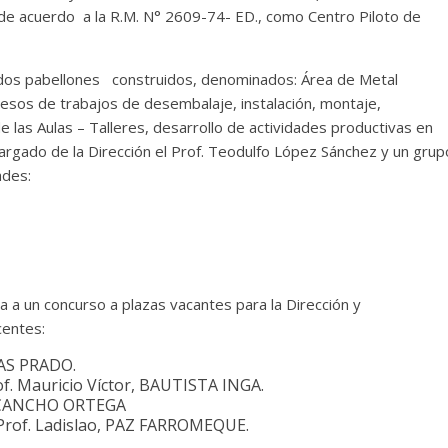
e acuerdo a la R.M. N° 2609-74- ED., como Centro Piloto de
 dos pabellones construidos, denominados: Área de Metal
esos de trabajos de desembalaje, instalación, montaje,
 las Aulas – Talleres, desarrollo de actividades productivas en
cargado de la Dirección el Prof. Teodulfo López Sánchez y un grup
ades:
a a un concurso a plazas vacantes para la Dirección y
centes:
HUAS PRADO.
f. Mauricio Víctor, BAUTISTA INGA.
r, CANCHO ORTEGA
 Prof. Ladislao, PAZ FARROMEQUE.