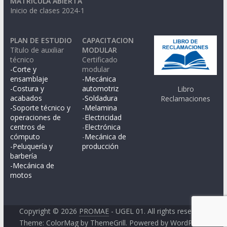
MATRICULA ABIERTA
Inicio de clases 2024-1
PLAN DE ESTUDIO
CAPACITACION
Título de auxiliar
MODULAR
técnico
Certificado
-Corte y
modular
ensamblaje
-Mecánica
-Costura y
automotriz
Libro
acabados
-Soldadura
Reclamaciones
-Soporte técnico y
-Melamina
operaciones de
-
Electricidad
centros de
-
Electrónica
cómputo
-
Mecánica de
-Peluquería y
producción
barbería
-Mecánica de
motos
Copyright © 2026
PROMAE
- UGEL 01. All rights reserved.
Theme:
ColorMag
by ThemeGrill. Powered by
WordPress
.